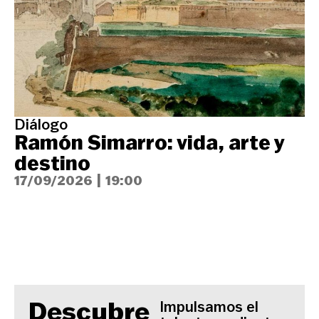
Diálogo
V
Ramón Simarro: vida, arte y
C
destino
h
17/09/2026
|
19:00
p
2
Descubre
Impulsamos el