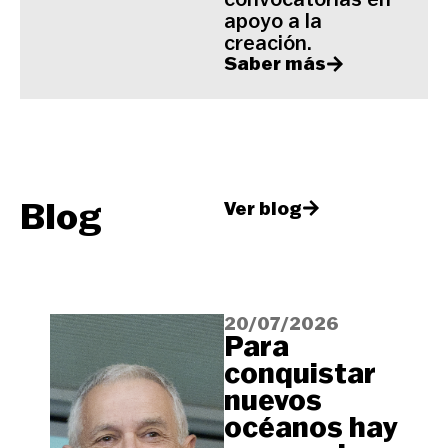
apoyo a la
creación.
Saber más
Blog
Ver blog
20/07/2026
Para
conquistar
nuevos
océanos hay