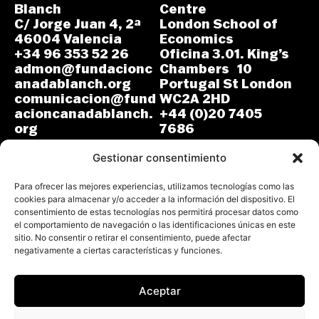
Blanch
Centre
C/ Jorge Juan 4, 2ª
London School of
46004 Valencia
Economics
+34 96 353 52 26
Oficina 3.01. King’s
admon@fundacionc
Chambers 10
anadablanch.org
Portugal St London
comunicacion@fund
WC2A 2HD
acioncanadablanch.
+44 (0)20 7405
org
7686
m.osuna-
L-J: 8:30-14:00 y
vergara@lse.ac.uk
Gestionar consentimiento
15:00-18:00
V: 8:30-14:30
L-V: 9:00-17:00 (GMT)
Para ofrecer las mejores experiencias, utilizamos tecnologías como las
cookies para almacenar y/o acceder a la información del dispositivo. El
consentimiento de estas tecnologías nos permitirá procesar datos como
el comportamiento de navegación o las identificaciones únicas en este
sitio. No consentir o retirar el consentimiento, puede afectar
negativamente a ciertas características y funciones.
Aceptar
Todos los derechos reservados.
Fundación Cañada Blanch 2026