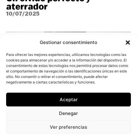
aterrador
10/07/2025
Gestionar consentimiento
Para ofrecer las mejores experiencias, utilizamos tecnologías como las
cookies para almacenar y/o acceder a la información del dispositivo. El
consentimiento de estas tecnologías nos permitirá procesar datos como
el comportamiento de navegación o las identificaciones únicas en este
sitio. No consentir o retirar el consentimiento, puede afectar
negativamente a ciertas características y funciones.
Aceptar
¿Cinturón industrial, edén
Denegar
suburbano o red social? Las
múltiples caras de L’Horta
Ver preferencias
Sud