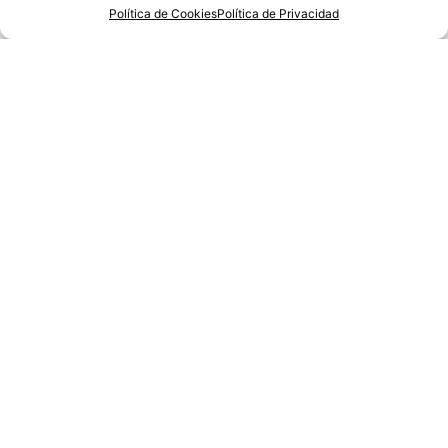
23/06/2025
Política de Cookies
Política de Privacidad
Morir de miedo
06/06/2025