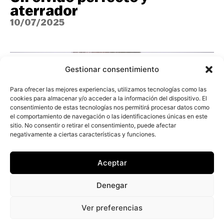
aterrador
10/07/2025
Gestionar consentimiento
Para ofrecer las mejores experiencias, utilizamos tecnologías como las
cookies para almacenar y/o acceder a la información del dispositivo. El
consentimiento de estas tecnologías nos permitirá procesar datos como
el comportamiento de navegación o las identificaciones únicas en este
sitio. No consentir o retirar el consentimiento, puede afectar
negativamente a ciertas características y funciones.
Aceptar
¿Cinturón industrial, edén
Denegar
suburbano o red social? Las
múltiples caras de L’Horta
Ver preferencias
Sud