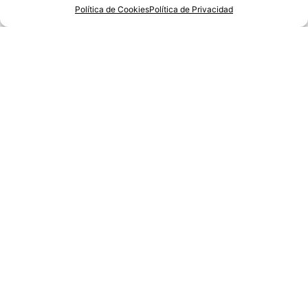
23/06/2025
Política de Cookies
Política de Privacidad
Morir de miedo
06/06/2025