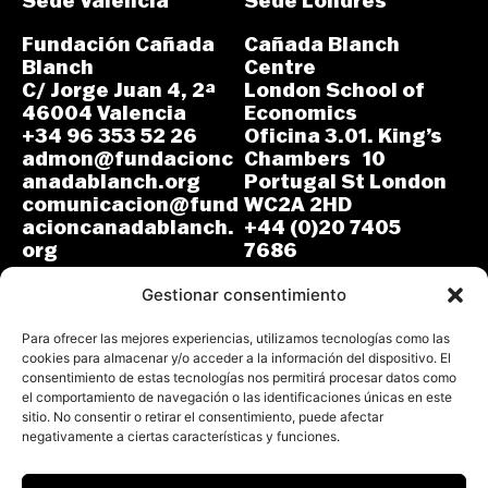
Sede Valencia
Sede Londres
Fundación Cañada
Cañada Blanch
Blanch
Centre
C/ Jorge Juan 4, 2ª
London School of
46004 Valencia
Economics
+34 96 353 52 26
Oficina 3.01. King’s
admon@fundacionc
Chambers 10
anadablanch.org
Portugal St London
comunicacion@fund
WC2A 2HD
acioncanadablanch.
+44 (0)20 7405
org
7686
m.osuna-
L-J: 8:30-14:00 y
vergara@lse.ac.uk
Gestionar consentimiento
15:00-18:00
V: 8:30-14:30
L-V: 9:00-17:00 (GMT)
Para ofrecer las mejores experiencias, utilizamos tecnologías como las
cookies para almacenar y/o acceder a la información del dispositivo. El
consentimiento de estas tecnologías nos permitirá procesar datos como
el comportamiento de navegación o las identificaciones únicas en este
sitio. No consentir o retirar el consentimiento, puede afectar
negativamente a ciertas características y funciones.