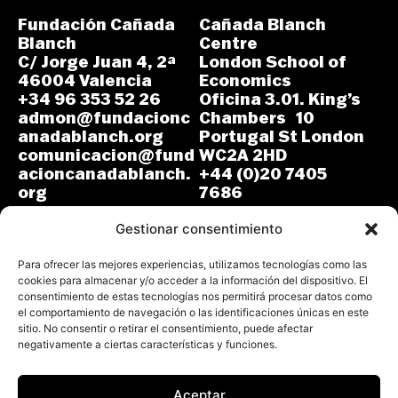
Fundación Cañada
Cañada Blanch
Blanch
Centre
C/ Jorge Juan 4, 2ª
London School of
46004 Valencia
Economics
+34 96 353 52 26
Oficina 3.01. King’s
admon@fundacionc
Chambers 10
anadablanch.org
Portugal St London
comunicacion@fund
WC2A 2HD
acioncanadablanch.
+44 (0)20 7405
org
7686
m.osuna-
L-J: 8:30-14:00 y
vergara@lse.ac.uk
Gestionar consentimiento
15:00-18:00
V: 8:30-14:30
L-V: 9:00-17:00 (GMT)
Para ofrecer las mejores experiencias, utilizamos tecnologías como las
cookies para almacenar y/o acceder a la información del dispositivo. El
consentimiento de estas tecnologías nos permitirá procesar datos como
el comportamiento de navegación o las identificaciones únicas en este
sitio. No consentir o retirar el consentimiento, puede afectar
negativamente a ciertas características y funciones.
Aceptar