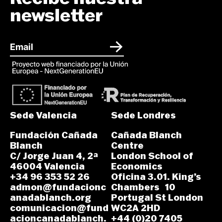
newsletter
Sede Valencia
Sede Londres
Fundación Cañada
Cañada Blanch
Blanch
Centre
C/ Jorge Juan 4, 2ª
London School of
46004 Valencia
Economics
+34 96 353 52 26
Oficina 3.01. King’s
admon@fundacionc
Chambers 10
anadablanch.org
Portugal St London
comunicacion@fund
WC2A 2HD
acioncanadablanch.
+44 (0)20 7405