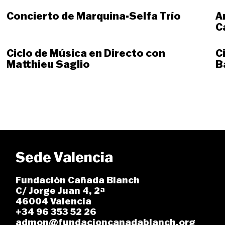
Concierto de Marquina-Selfa Trío
A
C
Ciclo de Música en Directo con
C
Matthieu Saglio
B
Sede Valencia
Fundación Cañada Blanch
C/ Jorge Juan 4, 2ª
46004 Valencia
+34 96 353 52 26
admon@fundacioncanadablanch.org