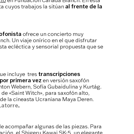
cto
en Fundación Cañada Blanch. En esta
sta cuyos trabajos la sitúan
al frente de la
ofonista
ofrece un concierto muy
h. Un viaje onírico en el que disfrutar
esta ecléctica y sensorial propuesta que se
ue incluye tres
transcripciones
 por primera vez
en versión saxofón
Anton Webern, Sofía Gubaidulina y Kurtág.
 de «Saint Witch», para saxofón alto,
 de la cineasta Ucraniana Maya Deren.
Latorre
.
de acompañar algunas de las piezas. Para
ndación, el Shigeru Kawai SK-5, un elegante