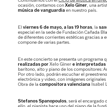
Continuamos con el
Ciclo de Música en dire
ocasión, contamos con
Xelo Giner
, una arti
música de vanguardia
en nuestro país.
El
viernes 6 de mayo, a las 19 horas
, la
sax
especial en la sede de Fundación Cañada Blanc
de diferentes corrientes estéticas gracias a 
compone de varias partes.
En este concierto se presenta un programa q
realizadas por
Xelo Giner
e interpretadas
barítono, alto y piano de los compositores: 
Por otro lado, podrán escuchar el preestreno
electrónica y video, con imágenes originales
Obra de la
compositora valenciana
Isabel 
Stefanos Spanopoulos
, será el encargado 
ello, el pianista hace uso del piano de la fu