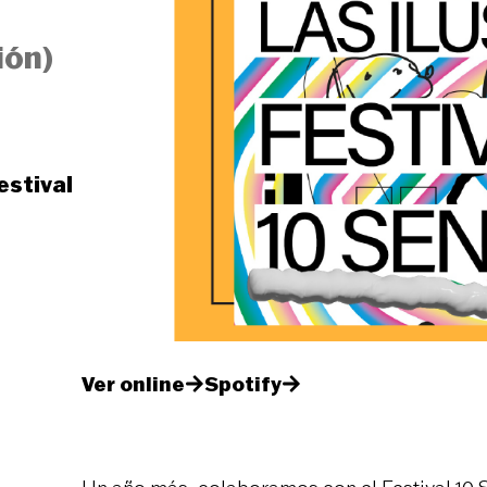
ión)
estival
Ver online
Spotify