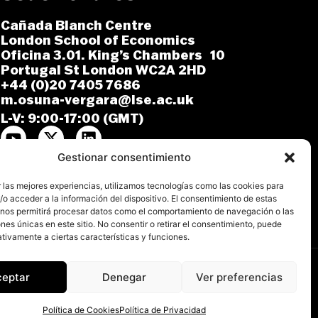
Cañada Blanch Centre
London School of Economics
Oficina 3.01. King’s Chambers 10
Portugal St London WC2A 2HD
+44 (0)20 7405 7686
m.osuna-vergara@lse.ac.uk
L-V: 9:00-17:00 (GMT)
Gestionar consentimiento
 las mejores experiencias, utilizamos tecnologías como las cookies para
o acceder a la información del dispositivo. El consentimiento de estas
 nos permitirá procesar datos como el comportamiento de navegación o las
ones únicas en este sitio. No consentir o retirar el consentimiento, puede
tivamente a ciertas características y funciones.
ceptar
Denegar
Ver preferencias
ica de Cookies
Declaración de Accesibilidad
Política de Cookies
Política de Privacidad