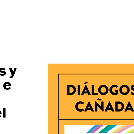
s y
 e
l