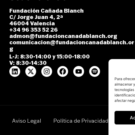
Fundación Cañada Blanch
C/ Jorge Juan 4, 2ª
46004 Valencia
+34 96 353 52 26
admon@fundacioncanadablanch.org
comunicacion@fundacioncanadablanch.or
g
L-J: 8:30-14:00 y 15:00-18:00
V: 8:30-14:30
Para ofrecer
almacenar y/
tecnologías
identificaci
afectar nega
A
Aviso Legal
Política de Privacidad
Polít