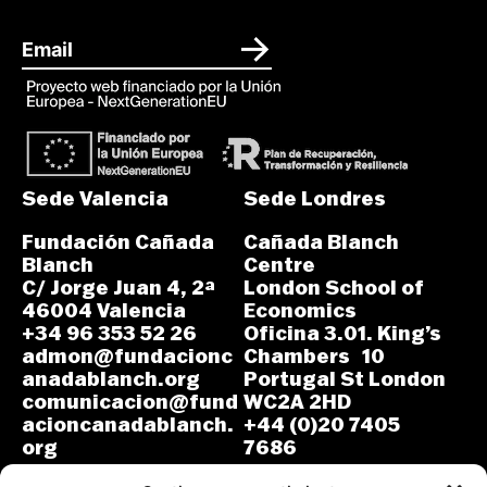
Sede Valencia
Sede Londres
Fundación Cañada
Cañada Blanch
Blanch
Centre
C/ Jorge Juan 4, 2ª
London School of
46004 Valencia
Economics
+34 96 353 52 26
Oficina 3.01. King’s
admon@fundacionc
Chambers 10
anadablanch.org
Portugal St London
comunicacion@fund
WC2A 2HD
acioncanadablanch.
+44 (0)20 7405
org
7686
m.osuna-
L-J: 8:30-14:00 y