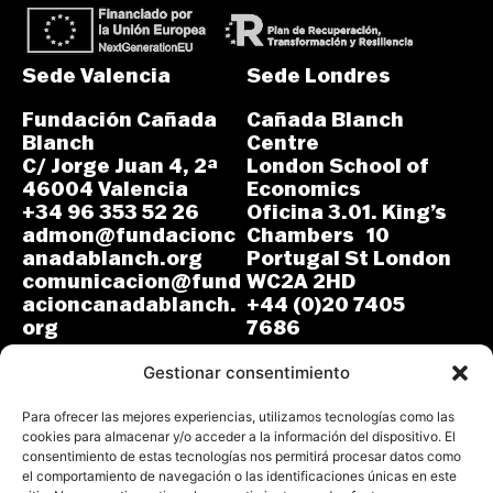
Sede Valencia
Sede Londres
Fundación Cañada
Cañada Blanch
Blanch
Centre
C/ Jorge Juan 4, 2ª
London School of
46004 Valencia
Economics
+34 96 353 52 26
Oficina 3.01. King’s
admon@fundacionc
Chambers 10
anadablanch.org
Portugal St London
comunicacion@fund
WC2A 2HD
acioncanadablanch.
+44 (0)20 7405
org
7686
m.osuna-
L-J: 8:30-14:00 y
vergara@lse.ac.uk
Gestionar consentimiento
15:00-18:00
V: 8:30-14:30
L-V: 9:00-17:00 (GMT)
Para ofrecer las mejores experiencias, utilizamos tecnologías como las
cookies para almacenar y/o acceder a la información del dispositivo. El
consentimiento de estas tecnologías nos permitirá procesar datos como
el comportamiento de navegación o las identificaciones únicas en este