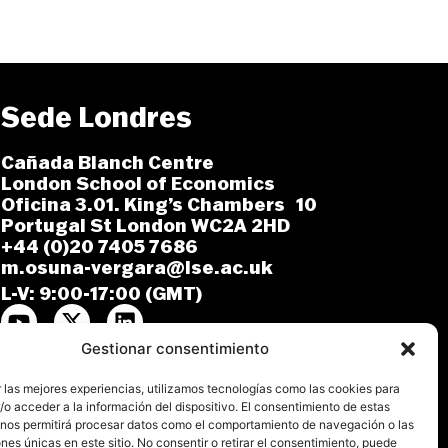
Sede Londres
Cañada Blanch Centre
London School of Economics
Oficina 3.01. King’s Chambers 10
Portugal St London WC2A 2HD
+44 (0)20 7405 7686
m.osuna-vergara@lse.ac.uk
L-V: 9:00-17:00 (GMT)
Gestionar consentimiento
 las mejores experiencias, utilizamos tecnologías como las cookies para
o acceder a la información del dispositivo. El consentimiento de estas
 nos permitirá procesar datos como el comportamiento de navegación o las
ones únicas en este sitio. No consentir o retirar el consentimiento, puede