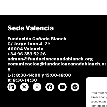
Sede Valencia
Fundación Cañada Blanch
C/ Jorge Juan 4, 2ª
46004 Valencia
+34 96 353 52 26
admon@fundacioncanadablanch.org
comunicacion@fundacioncanadablanch.or
g
L-J: 8:30-14:00 y 15:00-18:00
V: 8:30-14:30
Para ofrecer
almacenar y/
tecnologías
identificaci