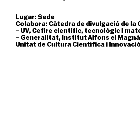
Lugar:
Sede
Colabora:
Càtedra de divulgació de la 
– UV
,
Cefire científic, tecnològic i ma
– Generalitat
,
Institut Alfons el Magn
Unitat de Cultura Científica i Innovaci