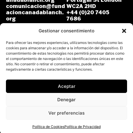
comunicacion@fund
WC2A 2HD
acioncanadablanch.
+44 (0)20 7405
org
7686
m.osuna-
L-J: 8:30-14:00 y
vergara@lse.ac.uk
Gestionar consentimiento
15:00-18:00
V: 8:30-14:30
L-V: 9:00-17:00 (GMT)
Para ofrecer las mejores experiencias, utilizamos tecnologías como las
cookies para almacenar y/o acceder a la información del dispositivo. El
consentimiento de estas tecnologías nos permitirá procesar datos como
el comportamiento de navegación o las identificaciones únicas en este
sitio. No consentir o retirar el consentimiento, puede afectar
negativamente a ciertas características y funciones.
Aceptar
Todos los derechos reservados.
Fundación Cañada Blanch 2026
Denegar
Aviso Legal
Política de Privacidad
Ver preferencias
Política de Cookies
Declaración de Accesibilidad
Política de Cookies
Política de Privacidad