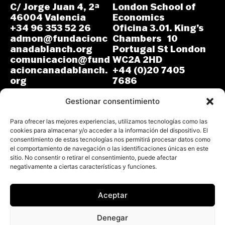
C/ Jorge Juan 4, 2ª
London School of
46004 Valencia
Economics
+34 96 353 52 26
Oficina 3.01. King’s
admon@fundacionc
Chambers 10
anadablanch.org
Portugal St London
comunicacion@fund
WC2A 2HD
acioncanadablanch.
+44 (0)20 7405
org
7686
m.osuna-
L-J: 8:30-14:00 y
vergara@lse.ac.uk
Gestionar consentimiento
15:00-18:00
V: 8:30-14:30
L-V: 9:00-17:00 (GMT)
Para ofrecer las mejores experiencias, utilizamos tecnologías como las
cookies para almacenar y/o acceder a la información del dispositivo. El
consentimiento de estas tecnologías nos permitirá procesar datos como
el comportamiento de navegación o las identificaciones únicas en este
sitio. No consentir o retirar el consentimiento, puede afectar
negativamente a ciertas características y funciones.
Aceptar
Todos los derechos reservados.
Fundación Cañada Blanch 2026
Denegar
Aviso Legal