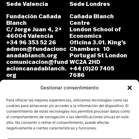
Sede Valencia
Sede Londres
Fundación Cañada
Cañada Blanch
Blanch
Centre
C/ Jorge Juan 4, 2ª
London School of
46004 Valencia
Economics
+34 96 353 52 26
Oficina 3.01. King’s
admon@fundacionc
Chambers 10
anadablanch.org
Portugal St London
comunicacion@fund
WC2A 2HD
acioncanadablanch.
+44 (0)20 7405
org
7686
m.osuna-
L-J: 8:30-14:00 y
vergara@lse.ac.uk
Gestionar consentimiento
15:00-18:00
V: 8:30-14:30
L-V: 9:00-17:00 (GMT)
Para ofrecer las mejores experiencias, utilizamos tecnologías como las
cookies para almacenar y/o acceder a la información del dispositivo. El
consentimiento de estas tecnologías nos permitirá procesar datos como
el comportamiento de navegación o las identificaciones únicas en este
sitio. No consentir o retirar el consentimiento, puede afectar
negativamente a ciertas características y funciones.