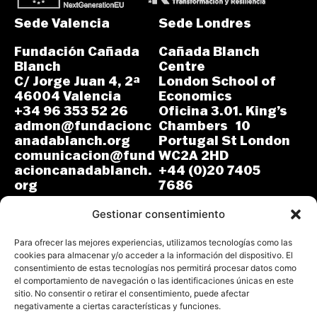
Sede Valencia
Sede Londres
Fundación Cañada
Cañada Blanch
Blanch
Centre
C/ Jorge Juan 4, 2ª
London School of
46004 Valencia
Economics
+34 96 353 52 26
Oficina 3.01. King’s
admon@fundacionc
Chambers 10
anadablanch.org
Portugal St London
comunicacion@fund
WC2A 2HD
acioncanadablanch.
+44 (0)20 7405
org
7686
m.osuna-
L-J: 8:30-14:00 y
vergara@lse.ac.uk
Gestionar consentimiento
15:00-18:00
V: 8:30-14:30
L-V: 9:00-17:00 (GMT)
Para ofrecer las mejores experiencias, utilizamos tecnologías como las
cookies para almacenar y/o acceder a la información del dispositivo. El
consentimiento de estas tecnologías nos permitirá procesar datos como
el comportamiento de navegación o las identificaciones únicas en este
sitio. No consentir o retirar el consentimiento, puede afectar
negativamente a ciertas características y funciones.