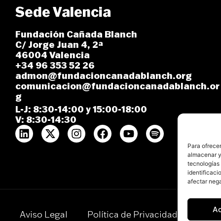
Sede Valencia
Fundación Cañada Blanch
C/ Jorge Juan 4, 2ª
46004 Valencia
+34 96 353 52 26
admon@fundacioncanadablanch.org
comunicacion@fundacioncanadablanch.or
g
L-J: 8:30-14:00 y 15:00-18:00
V: 8:30-14:30
Para ofrecer
almacenar y/
tecnologías
identificaci
afectar nega
A
Aviso Legal
Política de Privacidad
Polít