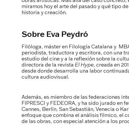
obras artísticas. Más allá del caso concreto,
miramos hoy el arte del pasado y qué tipo de
historia y creación.
Sobre Eva Peydró
Filóloga, máster en Filología Catalana y MBA 
periodista, traductora y escritora, con una t
estudio del cine y a la reflexión sobre la cu
directora de la revista
El Hype
, creada en 201
desde donde desarrolla una labor continuada d
cultura audiovisual.
Además, es miembro de las federaciones inte
FIPRESCI y FEDEORA, y ha sido jurado en fest
Cannes, Berlín, San Sebastián, Venecia o Karl
enfoque que combina el análisis fílmico, el co
de las obras, con especial atención a los pro