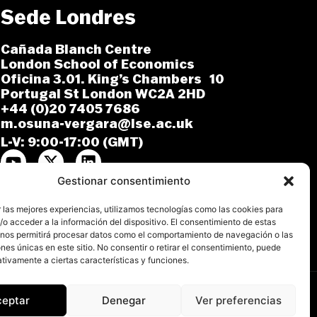
Sede Londres
Cañada Blanch Centre
London School of Economics
Oficina 3.01. King’s Chambers 10
Portugal St London WC2A 2HD
+44 (0)20 7405 7686
m.osuna-vergara@lse.ac.uk
L-V: 9:00-17:00 (GMT)
Gestionar consentimiento
 las mejores experiencias, utilizamos tecnologías como las cookies para
o acceder a la información del dispositivo. El consentimiento de estas
 nos permitirá procesar datos como el comportamiento de navegación o las
ones únicas en este sitio. No consentir o retirar el consentimiento, puede
tivamente a ciertas características y funciones.
ceptar
Denegar
Ver preferencias
ica de Cookies
Declaración de Accesibilidad