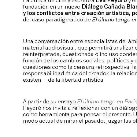
La crítica de cine y escritora
Eva Peydró
y e
fundación en un nuevo
Diálogo Cañada Bla
y los conflictos entre creación artística
del caso paradigmático de
El último tango e
Una conversación entre especialistas del á
material audiovisual, que permitirá analizar
reinterpretada, cuestionada o incluso cond
función de los cambios sociales, políticos y 
cuestiones como la censura retrospectiva, la 
responsabilidad ética del creador, la relación 
existen— de la libertad artística.
A partir de su ensayo
El último tango en Parí
Peydró nos invita a reflexionar con un diálogo 
como herramienta para pensar el presente. U
modo actual de mirar el pasado, juzgar las obr