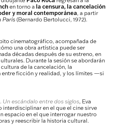
l dibujante
Paco Roca
regresan a la
nch
en torno a
la censura, la cancelación
, poder y moral contemporánea
, a partir
n París
(Bernardo Bertolucci, 1972).
mbito cinematográfico, acompañada de
 cómo una obra artística puede ser
enada décadas después de su estreno, en
culturales. Durante la sesión se abordarán
cultura de la cancelación, la
entre ficción y realidad, y los límites —si
s. Un escándalo entre dos siglos
, Eva
interdisciplinar en el que el cine sirve
n espacio en el que interrogar nuestro
as y reescribir la historia cultural.