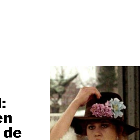
:
en
 de