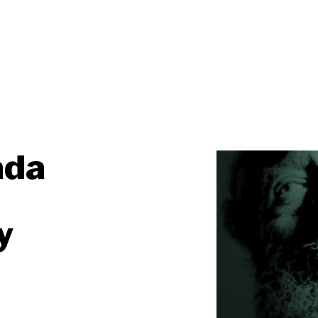
ada
y