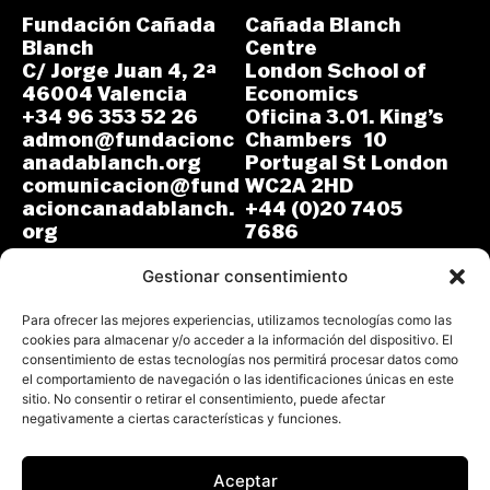
Fundación Cañada
Cañada Blanch
Blanch
Centre
C/ Jorge Juan 4, 2ª
London School of
46004 Valencia
Economics
+34 96 353 52 26
Oficina 3.01. King’s
admon@fundacionc
Chambers 10
anadablanch.org
Portugal St London
comunicacion@fund
WC2A 2HD
acioncanadablanch.
+44 (0)20 7405
org
7686
m.osuna-
L-J: 8:30-14:00 y
vergara@lse.ac.uk
Gestionar consentimiento
15:00-18:00
V: 8:30-14:30
L-V: 9:00-17:00 (GMT)
Para ofrecer las mejores experiencias, utilizamos tecnologías como las
cookies para almacenar y/o acceder a la información del dispositivo. El
consentimiento de estas tecnologías nos permitirá procesar datos como
el comportamiento de navegación o las identificaciones únicas en este
sitio. No consentir o retirar el consentimiento, puede afectar
negativamente a ciertas características y funciones.
Aceptar