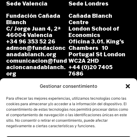
Sede Valencia
Sede Londres
Fundación Cañada
Cañada Blanch
Blanch
Centre
C/ Jorge Juan 4, 2ª
London School of
46004 Valencia
Economics
+34 96 353 52 26
Oficina 3.01. King’s
admon@fundacionc
Chambers 10
anadablanch.org
Portugal St London
comunicacion@fund
WC2A 2HD
acioncanadablanch.
+44 (0)20 7405
org
7686
m.osuna-
L-J: 8:30-14:00 y
vergara@lse.ac.uk
Gestionar consentimiento
15:00-18:00
V: 8:30-14:30
L-V: 9:00-17:00 (GMT)
Para ofrecer las mejores experiencias, utilizamos tecnologías como las
cookies para almacenar y/o acceder a la información del dispositivo. El
consentimiento de estas tecnologías nos permitirá procesar datos como
el comportamiento de navegación o las identificaciones únicas en este
sitio. No consentir o retirar el consentimiento, puede afectar
negativamente a ciertas características y funciones.