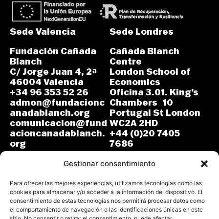
Sede Valencia
Sede Londres
Fundación Cañada
Cañada Blanch
Blanch
Centre
C/ Jorge Juan 4, 2ª
London School of
46004 Valencia
Economics
+34 96 353 52 26
Oficina 3.01. King’s
admon@fundacionc
Chambers 10
anadablanch.org
Portugal St London
comunicacion@fund
WC2A 2HD
acioncanadablanch.
+44 (0)20 7405
org
7686
m.osuna-
L-J: 8:30-14:00 y
vergara@lse.ac.uk
Gestionar consentimiento
15:00-18:00
V: 8:30-14:30
L-V: 9:00-17:00 (GMT)
Para ofrecer las mejores experiencias, utilizamos tecnologías como las
cookies para almacenar y/o acceder a la información del dispositivo. El
consentimiento de estas tecnologías nos permitirá procesar datos como
el comportamiento de navegación o las identificaciones únicas en este
sitio. No consentir o retirar el consentimiento, puede afectar