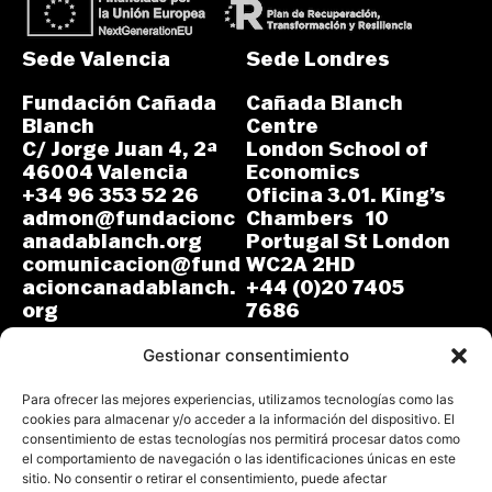
Sede Valencia
Sede Londres
Fundación Cañada
Cañada Blanch
Blanch
Centre
C/ Jorge Juan 4, 2ª
London School of
46004 Valencia
Economics
+34 96 353 52 26
Oficina 3.01. King’s
admon@fundacionc
Chambers 10
anadablanch.org
Portugal St London
comunicacion@fund
WC2A 2HD
acioncanadablanch.
+44 (0)20 7405
org
7686
m.osuna-
L-J: 8:30-14:00 y
vergara@lse.ac.uk
Gestionar consentimiento
15:00-18:00
V: 8:30-14:30
L-V: 9:00-17:00 (GMT)
Para ofrecer las mejores experiencias, utilizamos tecnologías como las
cookies para almacenar y/o acceder a la información del dispositivo. El
consentimiento de estas tecnologías nos permitirá procesar datos como
el comportamiento de navegación o las identificaciones únicas en este
sitio. No consentir o retirar el consentimiento, puede afectar