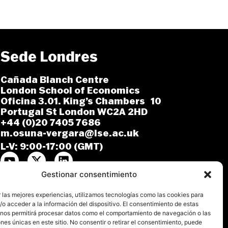
Sede Londres
Cañada Blanch Centre
London School of Economics
Oficina 3.01. King’s Chambers 10
Portugal St London WC2A 2HD
+44 (0)20 7405 7686
m.osuna-vergara@lse.ac.uk
L-V: 9:00-17:00 (GMT)
Gestionar consentimiento
 las mejores experiencias, utilizamos tecnologías como las cookies para
o acceder a la información del dispositivo. El consentimiento de estas
 nos permitirá procesar datos como el comportamiento de navegación o las
ones únicas en este sitio. No consentir o retirar el consentimiento, puede