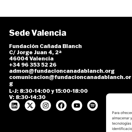
Sede Valencia
Fundación Cañada Blanch
C/ Jorge Juan 4, 2ª
46004 Valencia
+34 96 353 52 26
admon@fundacioncanadablanch.org
comunicacion@fundacioncanadablanch.or
g
L-J: 8:30-14:00 y 15:00-18:00
V: 8:30-14:30
Para ofrecer
almacenar y/
tecnologías
identificaci