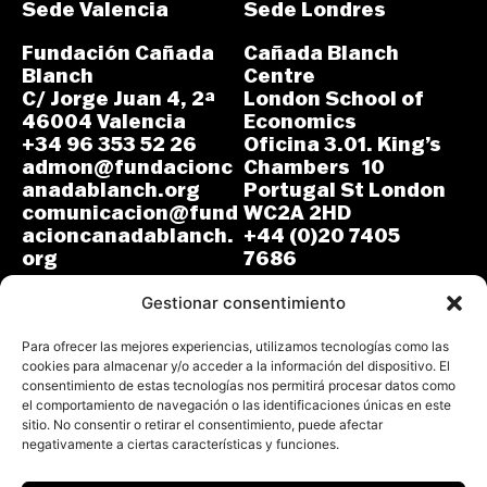
Sede Valencia
Sede Londres
Fundación Cañada
Cañada Blanch
Blanch
Centre
C/ Jorge Juan 4, 2ª
London School of
46004 Valencia
Economics
+34 96 353 52 26
Oficina 3.01. King’s
admon@fundacionc
Chambers 10
anadablanch.org
Portugal St London
comunicacion@fund
WC2A 2HD
acioncanadablanch.
+44 (0)20 7405
org
7686
m.osuna-
L-J: 8:30-14:00 y
vergara@lse.ac.uk
Gestionar consentimiento
15:00-18:00
V: 8:30-14:30
L-V: 9:00-17:00 (GMT)
Para ofrecer las mejores experiencias, utilizamos tecnologías como las
cookies para almacenar y/o acceder a la información del dispositivo. El
consentimiento de estas tecnologías nos permitirá procesar datos como
el comportamiento de navegación o las identificaciones únicas en este
sitio. No consentir o retirar el consentimiento, puede afectar
negativamente a ciertas características y funciones.