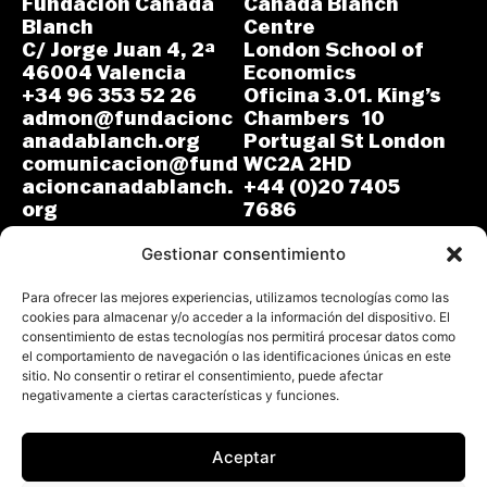
Fundación Cañada
Cañada Blanch
Blanch
Centre
C/ Jorge Juan 4, 2ª
London School of
46004 Valencia
Economics
+34 96 353 52 26
Oficina 3.01. King’s
admon@fundacionc
Chambers 10
anadablanch.org
Portugal St London
comunicacion@fund
WC2A 2HD
acioncanadablanch.
+44 (0)20 7405
org
7686
m.osuna-
L-J: 8:30-14:00 y
vergara@lse.ac.uk
Gestionar consentimiento
15:00-18:00
V: 8:30-14:30
L-V: 9:00-17:00 (GMT)
Para ofrecer las mejores experiencias, utilizamos tecnologías como las
cookies para almacenar y/o acceder a la información del dispositivo. El
consentimiento de estas tecnologías nos permitirá procesar datos como
el comportamiento de navegación o las identificaciones únicas en este
sitio. No consentir o retirar el consentimiento, puede afectar
negativamente a ciertas características y funciones.
Aceptar
Todos los derechos reservados.