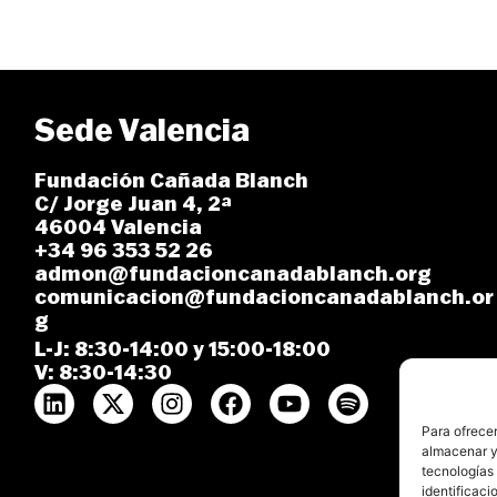
Sede Valencia
Fundación Cañada Blanch
C/ Jorge Juan 4, 2ª
46004 Valencia
+34 96 353 52 26
admon@fundacioncanadablanch.org
comunicacion@fundacioncanadablanch.or
g
L-J: 8:30-14:00 y 15:00-18:00
V: 8:30-14:30
Para ofrecer
almacenar y/
tecnologías
identificaci