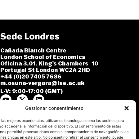
Sede Londres
Cañada Blanch Centre
London School of Economics
Oficina 3.01. King’s Chambers 10
Portugal St London WC2A 2HD
+44 (0)20 7405 7686
m.osuna-vergara@lse.ac.uk
L-V: 9:00-17:00 (GMT)
Gestionar consentimiento
 las mejores experiencias, utilizamos tecnologías como las cookies para
o acceder a la información del dispositivo. El consentimiento de estas
 nos permitirá procesar datos como el comportamiento de navegación o las
ones únicas en este sitio. No consentir o retirar el consentimiento, puede