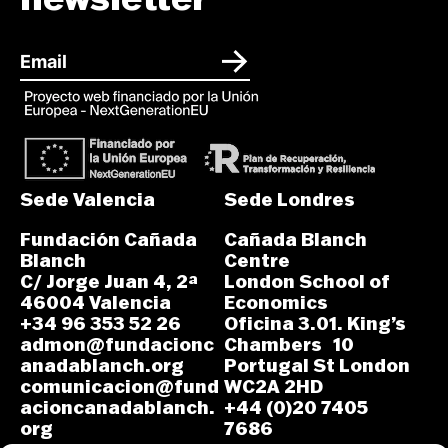
Sede Valencia
Sede Londres
Fundación Cañada
Cañada Blanch
Blanch
Centre
C/ Jorge Juan 4, 2ª
London School of
46004 Valencia
Economics
+34 96 353 52 26
Oficina 3.01. King’s
admon@fundacionc
Chambers 10
anadablanch.org
Portugal St London
comunicacion@fund
WC2A 2HD
acioncanadablanch.
+44 (0)20 7405
org
7686