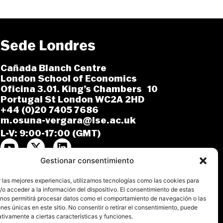
Sede Londres
Cañada Blanch Centre
London School of Economics
Oficina 3.01. King’s Chambers 10
Portugal St London WC2A 2HD
+44 (0)20 7405 7686
m.osuna-vergara@lse.ac.uk
L-V: 9:00-17:00 (GMT)
Gestionar consentimiento
 las mejores experiencias, utilizamos tecnologías como las cookies para
o acceder a la información del dispositivo. El consentimiento de estas
 nos permitirá procesar datos como el comportamiento de navegación o las
ones únicas en este sitio. No consentir o retirar el consentimiento, puede
tivamente a ciertas características y funciones.