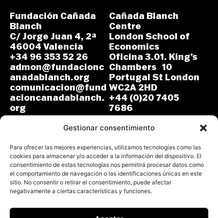
Fundación Cañada
Cañada Blanch
Blanch
Centre
C/ Jorge Juan 4, 2ª
London School of
46004 Valencia
Economics
+34 96 353 52 26
Oficina 3.01. King’s
admon@fundacionc
Chambers 10
anadablanch.org
Portugal St London
comunicacion@fund
WC2A 2HD
acioncanadablanch.
+44 (0)20 7405
org
7686
m.osuna-
L-J: 8:30-14:00 y
vergara@lse.ac.uk
Gestionar consentimiento
15:00-18:00
V: 8:30-14:30
L-V: 9:00-17:00 (GMT)
Para ofrecer las mejores experiencias, utilizamos tecnologías como las
cookies para almacenar y/o acceder a la información del dispositivo. El
consentimiento de estas tecnologías nos permitirá procesar datos como
el comportamiento de navegación o las identificaciones únicas en este
sitio. No consentir o retirar el consentimiento, puede afectar
negativamente a ciertas características y funciones.