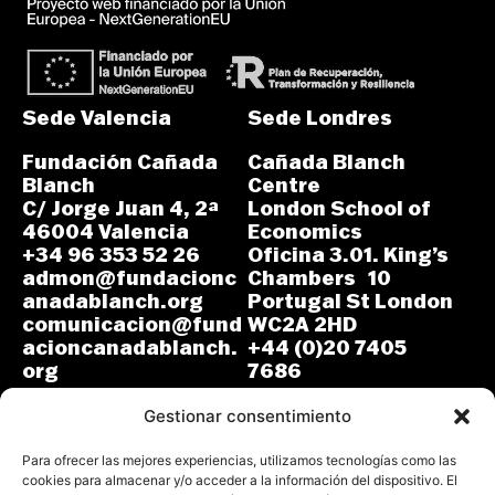
Sede Valencia
Sede Londres
Fundación Cañada
Cañada Blanch
Blanch
Centre
C/ Jorge Juan 4, 2ª
London School of
46004 Valencia
Economics
+34 96 353 52 26
Oficina 3.01. King’s
admon@fundacionc
Chambers 10
anadablanch.org
Portugal St London
comunicacion@fund
WC2A 2HD
acioncanadablanch.
+44 (0)20 7405
org
7686
m.osuna-
L-J: 8:30-14:00 y
vergara@lse.ac.uk
Gestionar consentimiento
15:00-18:00
V: 8:30-14:30
L-V: 9:00-17:00 (GMT)
Para ofrecer las mejores experiencias, utilizamos tecnologías como las
cookies para almacenar y/o acceder a la información del dispositivo. El