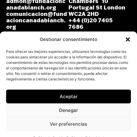
admon@fundacionc
Chambers 10
anadablanch.org
Portugal St London
comunicacion@fund
WC2A 2HD
acioncanadablanch.
+44 (0)20 7405
org
7686
m.osuna-
L-J: 8:30-14:00 y
vergara@lse.ac.uk
Gestionar consentimiento
15:00-18:00
V: 8:30-14:30
L-V: 9:00-17:00 (GMT)
Para ofrecer las mejores experiencias, utilizamos tecnologías como las
cookies para almacenar y/o acceder a la información del dispositivo. El
consentimiento de estas tecnologías nos permitirá procesar datos como
el comportamiento de navegación o las identificaciones únicas en este
sitio. No consentir o retirar el consentimiento, puede afectar
negativamente a ciertas características y funciones.
Aceptar
Todos los derechos reservados.
Fundación Cañada Blanch 2026
Denegar
Aviso Legal
Política de Privacidad
Ver preferencias
Política de Cookies
Declaración de Accesibilidad