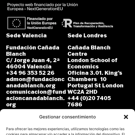
Sede Valencia
Sede Londres
Fundación Cañada
Cañada Blanch
Blanch
Centre
C/ Jorge Juan 4, 2ª
London School of
46004 Valencia
Economics
+34 96 353 52 26
Oficina 3.01. King’s
admon@fundacionc
Chambers 10
anadablanch.org
Portugal St London
comunicacion@fund
WC2A 2HD
acioncanadablanch.
+44 (0)20 7405
org
7686
m.osuna-
L-J: 8:30-14:00 y
vergara@lse.ac.uk
Gestionar consentimiento
15:00-18:00
V: 8:30-14:30
L-V: 9:00-17:00 (GMT)
Para ofrecer las mejores experiencias, utilizamos tecnologías como las
cookies para almacenar y/o acceder a la información del dispositivo. El