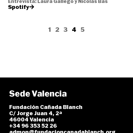
Entrevista: Laura Gallego y Nicolás Bas
Spotify
1
2
3
4
5
Sede Valencia
Fundación Cañada Blanch
C/ Jorge Juan 4, 2ª
46004 Valencia
+34 96 353 52 26
admon@fundacioncanadablanch.org