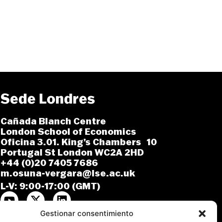
Sede Londres
Cañada Blanch Centre
London School of Economics
Oficina 3.01. King’s Chambers 10
Portugal St London WC2A 2HD
+44 (0)20 7405 7686
m.osuna-vergara@lse.ac.uk
L-V: 9:00-17:00 (GMT)
Gestionar consentimiento