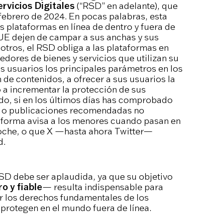
rvicios Digitales
(“RSD” en adelante), que
 febrero de 2024. En pocas palabras, esta
 plataformas en línea de dentro y fuera de
a UE dejen de campar a sus anchas y sus
 otros, el RSD obliga a las plataformas en
edores de bienes y servicios que utilizan su
us usuarios los principales parámetros en los
e contenidos, a ofrecer a sus usuarios la
o a incrementar la protección de sus
o, si en los últimos días has comprobado
s o publicaciones recomendadas no
aforma avisa a los menores cuando pasan en
noche, o que X —hasta ahora Twitter—
d.
SD debe ser aplaudida, ya que su objetivo
o y fiable
— resulta indispensable para
ger los derechos fundamentales de los
 protegen en el mundo fuera de línea.