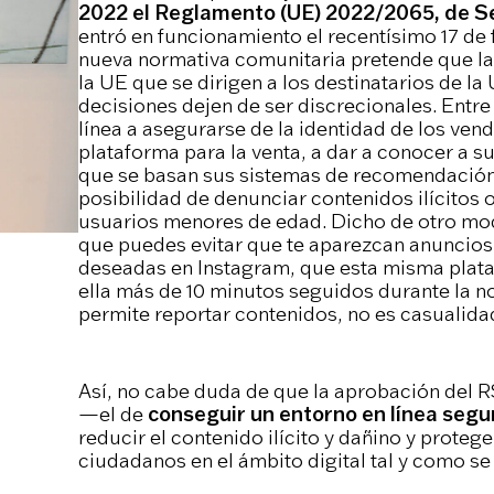
2022 el Reglamento (UE) 2022/2065, de Se
entró en funcionamiento el recentísimo 17 de
nueva normativa comunitaria pretende que las
la UE que se dirigen a los destinatarios de l
decisiones dejen de ser discrecionales. Entre
línea a asegurarse de la identidad de los vend
plataforma para la venta, a dar a conocer a s
que se basan sus sistemas de recomendación d
posibilidad de denunciar contenidos ilícitos 
usuarios menores de edad. Dicho de otro mod
que puedes evitar que te aparezcan anuncio
deseadas en Instagram, que esta misma plat
ella más de 10 minutos seguidos durante la 
permite reportar contenidos, no es casualida
Así, no cabe duda de que la aprobación del R
—el de
conseguir un entorno en línea segur
reducir el contenido ilícito y dañino y prote
ciudadanos en el ámbito digital tal y como se