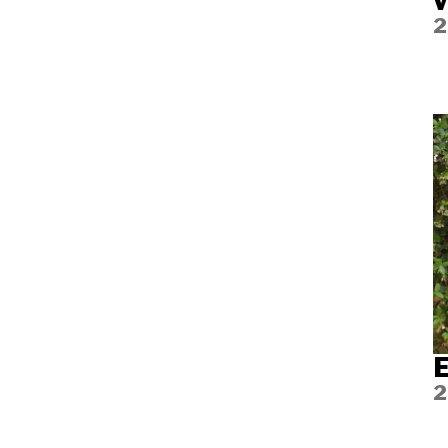
v
2
E
2