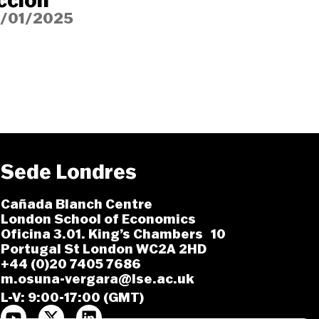
cción
5/01/2025
Sede Londres
Cañada Blanch Centre
London School of Economics
Oficina 3.01. King’s Chambers 10
Portugal St London WC2A 2HD
+44 (0)20 7405 7686
m.osuna-vergara@lse.ac.uk
L-V: 9:00-17:00 (GMT)