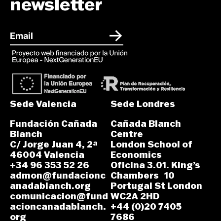
newsletter
Sede Valencia
Sede Londres
Fundación Cañada
Cañada Blanch
Blanch
Centre
C/ Jorge Juan 4, 2ª
London School of
46004 Valencia
Economics
+34 96 353 52 26
Oficina 3.01. King’s
admon@fundacionc
Chambers 10
anadablanch.org
Portugal St London
comunicacion@fund
WC2A 2HD
acioncanadablanch.
+44 (0)20 7405
org
7686