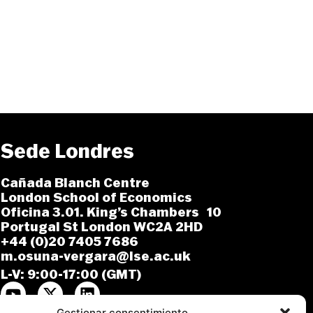
Sede Londres
Cañada Blanch Centre
London School of Economics
Oficina 3.01. King’s Chambers 10
Portugal St London WC2A 2HD
+44 (0)20 7405 7686
m.osuna-vergara@lse.ac.uk
L-V: 9:00-17:00 (GMT)
Gestionar consentimiento