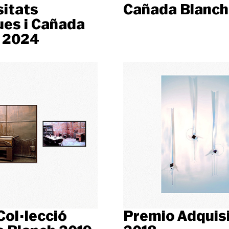
sitats
Cañada Blanch
ues i Cañada
 2024
Col·lecció
Premio Adquis