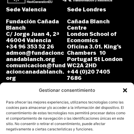
Sede Valencia
Sede Londres
Fundación Cañada
Cañada Blanch
Blanch
Centre
C/ Jorge Juan 4, 2ª
London School of
46004 Valencia
Economics
+34 96 353 52 26
Oficina 3.01. King’s
admon@fundacionc
Chambers 10
anadablanch.org
Portugal St London
comunicacion@fund
WC2A 2HD
acioncanadablanch.
+44 (0)20 7405
org
7686
m.osuna-
L-J: 8:30-14:00 y
vergara@lse.ac.uk
Gestionar consentimiento
15:00-18:00
V: 8:30-14:30
L-V: 9:00-17:00 (GMT)
Para ofrecer las mejores experiencias, utilizamos tecnologías como las
cookies para almacenar y/o acceder a la información del dispositivo. El
consentimiento de estas tecnologías nos permitirá procesar datos como
el comportamiento de navegación o las identificaciones únicas en este
sitio. No consentir o retirar el consentimiento, puede afectar
negativamente a ciertas características y funciones.