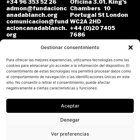
+34 96 353 52 26
Oficina 3.01. King’s
admon@fundacionc
Chambers 10
anadablanch.org
Portugal St London
comunicacion@fund
WC2A 2HD
acioncanadablanch.
+44 (0)20 7405
org
7686
m.osuna-
L-J: 8:30-14:00 y
vergara@lse.ac.uk
Gestionar consentimiento
15:00-18:00
V: 8:30-14:30
L-V: 9:00-17:00 (GMT)
Para ofrecer las mejores experiencias, utilizamos tecnologías como las
cookies para almacenar y/o acceder a la información del dispositivo. El
consentimiento de estas tecnologías nos permitirá procesar datos como
el comportamiento de navegación o las identificaciones únicas en este
sitio. No consentir o retirar el consentimiento, puede afectar
negativamente a ciertas características y funciones.
Aceptar
Todos los derechos reservados.
Fundación Cañada Blanch 2026
Denegar
Aviso Legal
Política de Privacidad
Ver preferencias
Política de Cookies