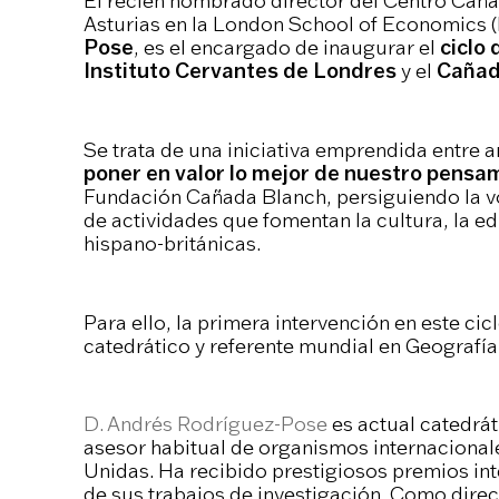
El recién nombrado director del Centro Caña
Asturias en la London School of Economics (
Pose
, es el encargado de inaugurar el
ciclo 
Instituto Cervantes de Londres
y el
Cañad
Se trata de una iniciativa emprendida entre 
poner en valor lo mejor de nuestro pens
Fundación Cañada Blanch, persiguiendo la vo
de actividades que fomentan la cultura, la ed
hispano-británicas.
Para ello, la primera intervención en este cic
catedrático y referente mundial en Geograf
D. Andrés Rodríguez-Pose
es actual catedrá
asesor habitual de organismos internacional
Unidas. Ha recibido prestigiosos premios in
de sus trabajos de investigación. Como dire