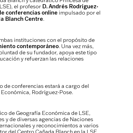
da Blanch y catedrático Princesa de
LSE), el profesor
D. Andrés Rodríguez-
de conferencias online
impulsado por el
a Blanch Centre
.
ambas instituciones con el propósito de
amiento contemporáneo
. Una vez más,
luntad de su fundador, apoya este tipo
ucación y refuerzan las relaciones
lo de conferencias estará a cargo del
ía Económica, Rodríguez-Pose.
tico de Geografía Económica de LSE,
es y de diversas agencias de Naciones
ternacionales y reconocimientos a varios
ctor del Centro Cañada Blanch en la LSE,