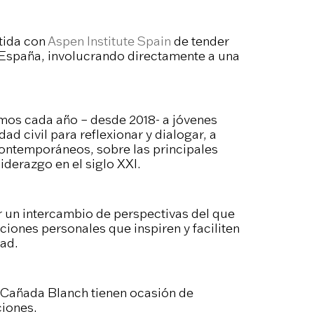
tida con
Aspen Institute Spain
de tender
n España, involucrando directamente a una
imos cada año – desde 2018- a jóvenes
ad civil para reflexionar y dialogar, a
 contemporáneos, sobre las principales
liderazgo en el siglo XXI.
 un intercambio de perspectivas del que
ciones personales que inspiren y faciliten
ad.
-Cañada Blanch tienen ocasión de
ciones.