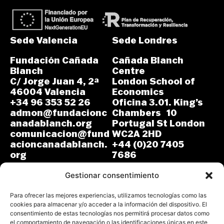
Sede Valencia
Sede Londres
Fundación Cañada
Cañada Blanch
Blanch
Centre
C/ Jorge Juan 4, 2ª
London School of
46004 Valencia
Economics
+34 96 353 52 26
Oficina 3.01. King’s
admon@fundacionc
Chambers 10
anadablanch.org
Portugal St London
comunicacion@fund
WC2A 2HD
acioncanadablanch.
+44 (0)20 7405
org
7686
m.osuna-
L-J: 8:30-14:00 y
vergara@lse.ac.uk
Gestionar consentimiento
15:00-18:00
V: 8:30-14:30
L-V: 9:00-17:00 (GMT)
Para ofrecer las mejores experiencias, utilizamos tecnologías como las
cookies para almacenar y/o acceder a la información del dispositivo. El
consentimiento de estas tecnologías nos permitirá procesar datos como
el comportamiento de navegación o las identificaciones únicas en este