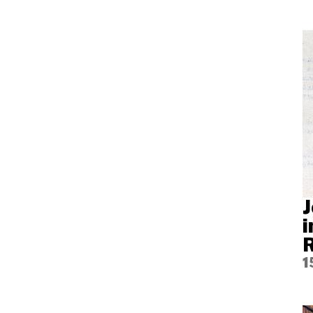
J
i
1