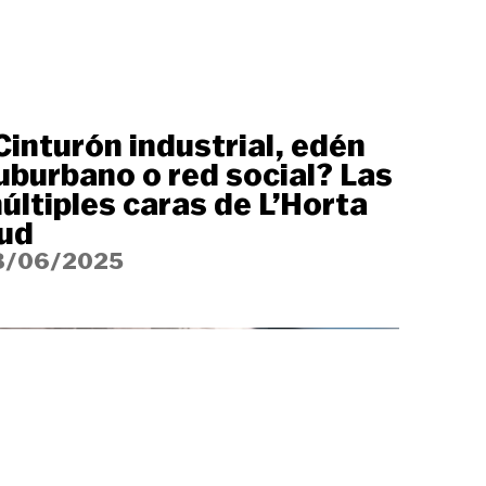
Cinturón industrial, edén
uburbano o red social? Las
últiples caras de L’Horta
ud
3/06/2025