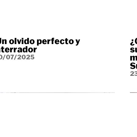
n olvido perfecto y
¿
aterrador
s
m
0/07/2025
S
2