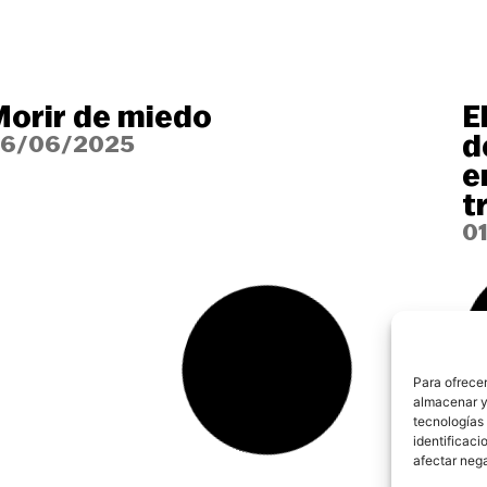
orir de miedo
E
d
6/06/2025
e
t
0
Para ofrecer
almacenar y/
tecnologías
identificaci
afectar nega