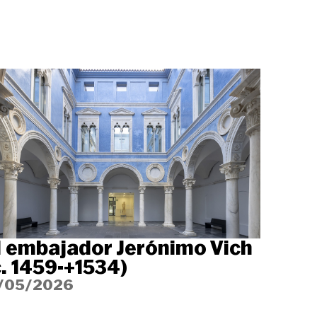
l embajador Jerónimo Vich
c. 1459-+1534)
1/05/2026