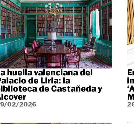
a huella valenciana del
E
alacio de Liria: la
i
iblioteca de Castañeda y
‘
lcover
M
9/02/2026
2