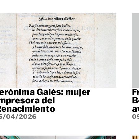
erónima Galés: mujer
F
mpresora del
B
Renacimiento
a
5/04/2026
0