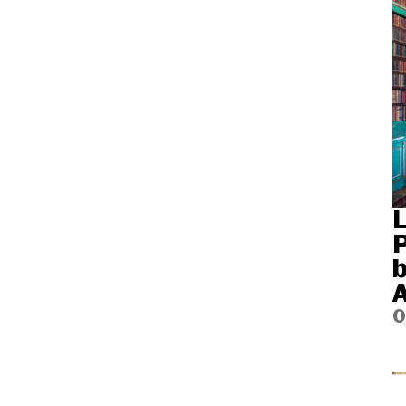
L
P
b
A
0