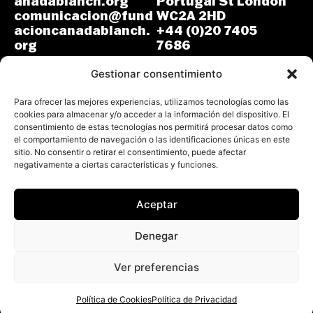
anadablanch.org
Portugal St London
comunicacion@fund
WC2A 2HD
acioncanadablanch.
+44 (0)20 7405
org
7686
m.osuna-
L-J: 8:30-14:00 y
vergara@lse.ac.uk
Gestionar consentimiento
15:00-18:00
V: 8:30-14:30
L-V: 9:00-17:00 (GMT)
Para ofrecer las mejores experiencias, utilizamos tecnologías como las
cookies para almacenar y/o acceder a la información del dispositivo. El
consentimiento de estas tecnologías nos permitirá procesar datos como
el comportamiento de navegación o las identificaciones únicas en este
sitio. No consentir o retirar el consentimiento, puede afectar
negativamente a ciertas características y funciones.
Aceptar
Todos los derechos reservados.
Fundación Cañada Blanch 2026
Denegar
Aviso Legal
Política de Privacidad
Ver preferencias
Política de Cookies
Declaración de Accesibilidad
Política de Cookies
Política de Privacidad