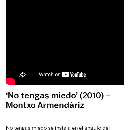
‘No tengas miedo’ (2010) –
Montxo Armendáriz
No tengas miedo se instala en el ángulo del