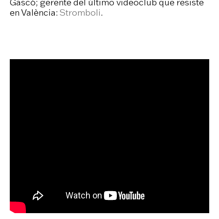
Gascó; gerente del último videoclub que resiste
en València:
Stromboli
.