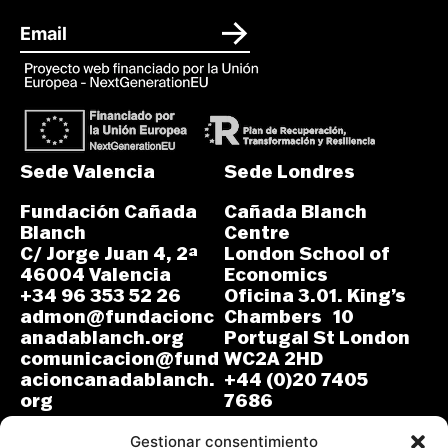
Sede Valencia
Sede Londres
Fundación Cañada
Cañada Blanch
Blanch
Centre
C/ Jorge Juan 4, 2ª
London School of
46004 Valencia
Economics
+34 96 353 52 26
Oficina 3.01. King’s
admon@fundacionc
Chambers 10
anadablanch.org
Portugal St London
comunicacion@fund
WC2A 2HD
acioncanadablanch.
+44 (0)20 7405
org
7686
m.osuna-
L-J: 8:30-14:00 y
vergara@lse.ac.uk
Gestionar consentimiento
15:00-18:00