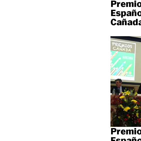
Premio
Españo
Cañada
Premio
Españo