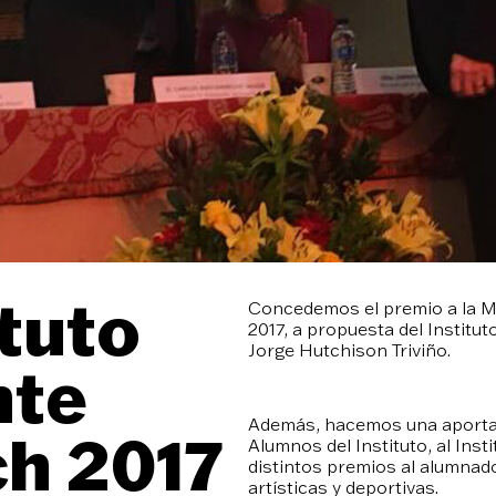
tuto
Concedemos el premio a la M
2017, a propuesta del Instit
Jorge Hutchison Triviño.
nte
Además, hacemos una aportac
h 2017
Alumnos del Instituto, al In
distintos premios al alumnado
artísticas y deportivas.