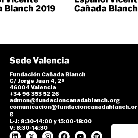
 Blanch 2019
Cañada Blanch
Sede Valencia
Fundación Cañada Blanch
C/ Jorge Juan 4, 2ª
46004 Valencia
+34 96 353 52 26
admon@fundacioncanadablanch.org
comunicacion@fundacioncanadablanch.or
g
L-J: 8:30-14:00 y 15:00-18:00
V: 8:30-14:30