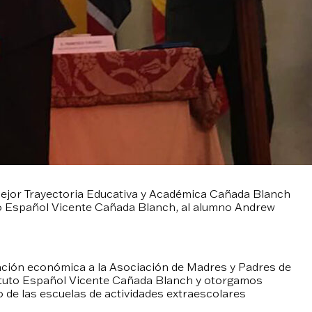
ejor Trayectoria Educativa y Académica Cañada Blanch
uto Español Vicente Cañada Blanch, al alumno Andrew
ión económica a la Asociación de Madres y Padres de
stituto Español Vicente Cañada Blanch y otorgamos
 de las escuelas de actividades extraescolares