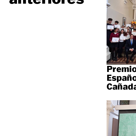
Premio
Españo
Cañada