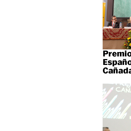
Premio
Españo
Cañada