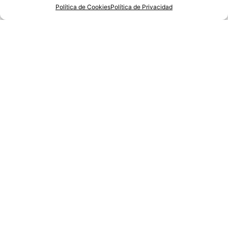
23/06/2025
Política de Cookies
Política de Privacidad
Morir de miedo
06/06/2025