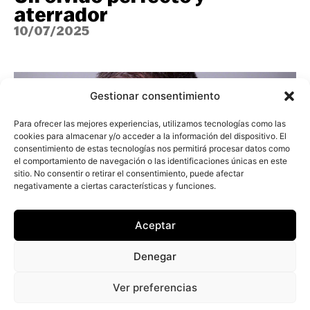
aterrador
10/07/2025
Gestionar consentimiento
Para ofrecer las mejores experiencias, utilizamos tecnologías como las
cookies para almacenar y/o acceder a la información del dispositivo. El
consentimiento de estas tecnologías nos permitirá procesar datos como
el comportamiento de navegación o las identificaciones únicas en este
sitio. No consentir o retirar el consentimiento, puede afectar
negativamente a ciertas características y funciones.
Aceptar
¿Cinturón industrial, edén
Denegar
suburbano o red social? Las
múltiples caras de L’Horta
Ver preferencias
Sud