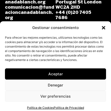
anadablanch.org
Portugal St London
comunicacion@fund
WC2A 2HD
acioncanadablanch.
+44 (0)20 7405
org
7686
m.osuna-
L-J: 8:30-14:00 y
vergara@lse.ac.uk
Gestionar consentimiento
15:00-18:00
V: 8:30-14:30
L-V: 9:00-17:00 (GMT)
Para ofrecer las mejores experiencias, utilizamos tecnologías como las
cookies para almacenar y/o acceder a la información del dispositivo. El
consentimiento de estas tecnologías nos permitirá procesar datos como
el comportamiento de navegación o las identificaciones únicas en este
sitio. No consentir o retirar el consentimiento, puede afectar
negativamente a ciertas características y funciones.
Aceptar
Todos los derechos reservados.
Fundación Cañada Blanch 2026
Denegar
Aviso Legal
Política de Privacidad
Ver preferencias
Política de Cookies
Declaración de Accesibilidad
Política de Cookies
Política de Privacidad