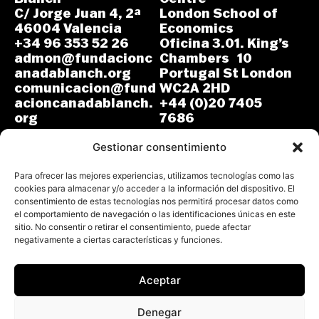
C/ Jorge Juan 4, 2ª
London School of
46004 Valencia
Economics
+34 96 353 52 26
Oficina 3.01. King’s
admon@fundacionc
Chambers 10
anadablanch.org
Portugal St London
comunicacion@fund
WC2A 2HD
acioncanadablanch.
+44 (0)20 7405
org
7686
m.osuna-
L-J: 8:30-14:00 y
vergara@lse.ac.uk
Gestionar consentimiento
15:00-18:00
V: 8:30-14:30
L-V: 9:00-17:00 (GMT)
Para ofrecer las mejores experiencias, utilizamos tecnologías como las
cookies para almacenar y/o acceder a la información del dispositivo. El
consentimiento de estas tecnologías nos permitirá procesar datos como
el comportamiento de navegación o las identificaciones únicas en este
sitio. No consentir o retirar el consentimiento, puede afectar
negativamente a ciertas características y funciones.
Aceptar
Todos los derechos reservados.
Fundación Cañada Blanch 2026
Denegar